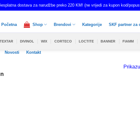
esplatna dostava za narudžbe preko 220 KM! (ne vrijedi za kupon kod/popus
Početna
Shop
Brendovi
Kategorije
SKF partner za 
TEXTAR
DIVINOL
WIX
CORTECO
LOCTITE
BANNER
FIAMM
Novosti
Kontakt
Prikazu
in