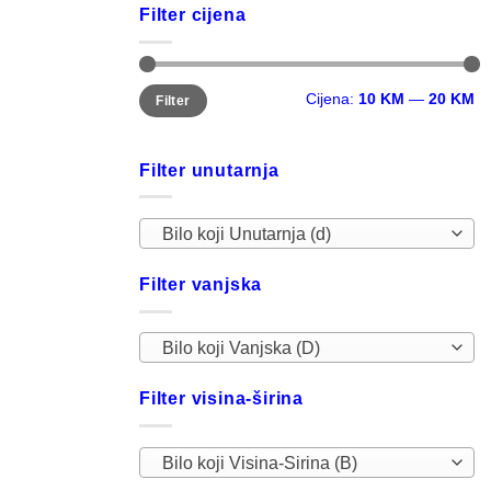
Filter cijena
Minimalna
Maksimalna
Cijena:
10 KM
—
20 KM
Filter
cijena
cijena
Filter unutarnja
Bilo koji Unutarnja (d)
Filter vanjska
Bilo koji Vanjska (D)
Filter visina-širina
Bilo koji Visina-Sirina (B)