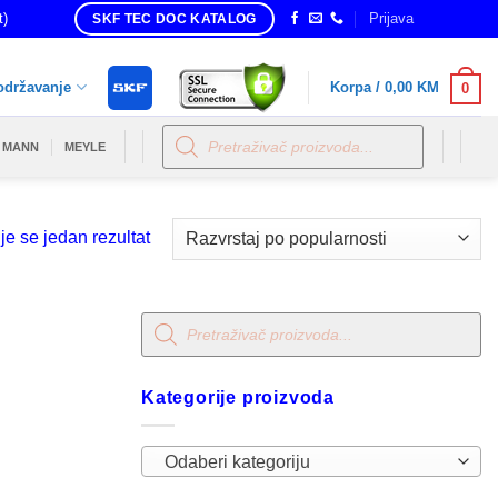
t)
Prijava
SKF TEC DOC KATALOG
održavanje
Korpa /
0,00
KM
0
Products
search
MANN
MEYLE
je se jedan rezultat
Products
search
Kategorije proizvoda
Odaberi kategoriju