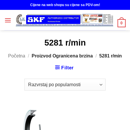
Skip
Cijene na web shopu su cijene sa PDV-om!
to
content
0
5281 r/min
Početna
/
Proizvod Ogranicena brzina
/
5281 r/min
Filter