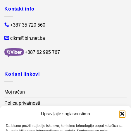
Kontakt info
+387 35 720 560
clkm@bih.net.ba
+387 62 995 767
Korisni linkovi
Moj račun
Polica privatnosti
Upravljajte saglasnostima
Akcijski proizvodi
Kontakt info
Da bismo pružili najbolje iskustvo, koristimo tehnologije poput kolačića za