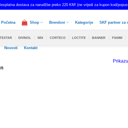
esplatna dostava za narudžbe preko 220 KM! (ne vrijedi za kupon kod/popus
Početna
Shop
Brendovi
Kategorije
SKF partner za 
TEXTAR
DIVINOL
WIX
CORTECO
LOCTITE
BANNER
FIAMM
Novosti
Kontakt
Prikazu
in