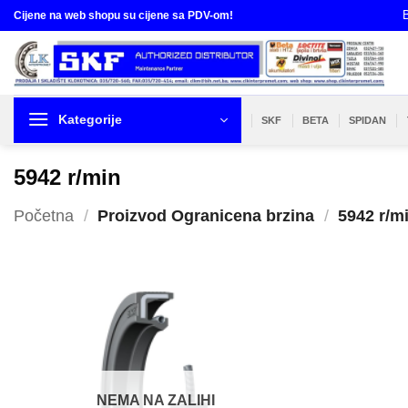
Skip
B
Cijene na web shopu su cijene sa PDV-om!
to
content
Kategorije
SKF
BETA
SPIDAN
5942 r/min
Početna
/
Proizvod Ogranicena brzina
/
5942 r/m
NEMA NA ZALIHI