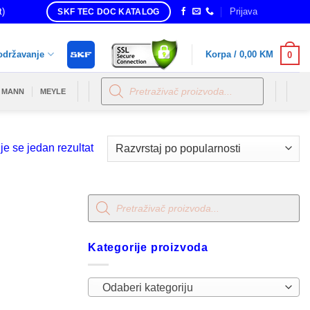
t)
Prijava
SKF TEC DOC KATALOG
održavanje
Korpa /
0,00
KM
0
Products
search
MANN
MEYLE
je se jedan rezultat
Products
search
Kategorije proizvoda
Odaberi kategoriju