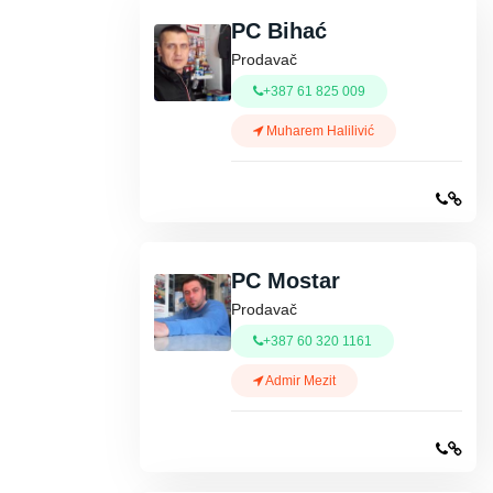
PC Bihać
Prodavač
+387 61 825 009
Muharem Halilivić
PC Mostar
Prodavač
+387 60 320 1161
Admir Mezit