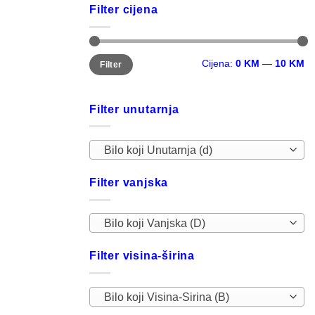
Filter cijena
Minimalna
Maksimalna
Cijena:
0 KM
—
10 KM
Filter
cijena
cijena
Filter unutarnja
Bilo koji Unutarnja (d)
Filter vanjska
Bilo koji Vanjska (D)
Filter visina-širina
Bilo koji Visina-Sirina (B)