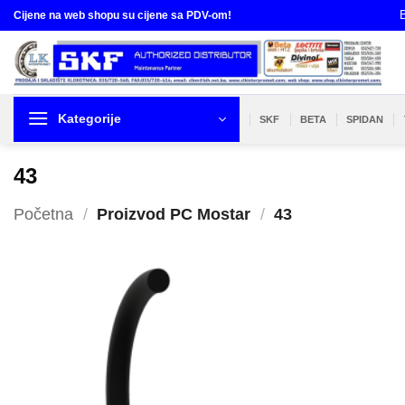
Skip
B
Cijene na web shopu su cijene sa PDV-om!
to
content
Kategorije
SKF
BETA
SPIDAN
43
Početna
/
Proizvod PC Mostar
/
43