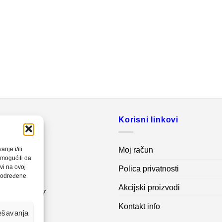
o
Korisni linkovi
20 560
Moj račun
nje i/ili
omogućiti da
vi na ovoj
Polica privatnosti
net.ba
a određene
Akcijski proizvodi
7 62 995 767
Kontakt info
ešavanja