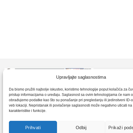
Kontakt inf
Upravljajte saglasnostima
+387 35 7
CLK-Interpromet d.o.o. posluje u sastavu
Da bismo pružili najbolje iskustvo, koristimo tehnologije poput kolačića za čuva
pristup informacijama o uređaju. Saglasnost sa ovim tehnologijama će nam 
grupe SKF distributera od 1996. godine,
obrađujemo podatke kao što su ponašanje pri pregledanju ili jedinstveni ID-o
clkm@bih.
gdje s ponosom mozemo reci da smo
veb lokaciji. Nepristanak ili povlačenje saglasnosti može negativno uticati n
karakteristike i funkcije.
najveci distributer SKF-a na podrucju
+38
Bosne i Hercegovine,.
Prihvati
Odbij
Prikaži pod