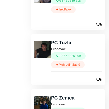
+387 61 339 618
Izet Fako
PC Tuzla
Prodavač
+387 61 825 009
Mehrudin Šabić
PC Zenica
Prodavač