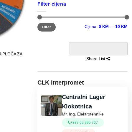
Filter cijena
Minimalna
Maksimalna
Cijena:
0 KM
—
10 KM
Filter
cijena
cijena
A PLOČA ZA
Share List
CLK Interpromet
Centralni Lager
Klokotnica
Mr. Ing. Elektrotehnike
+387 62 995 767