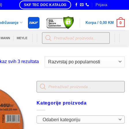
t)
Prijava
SKF TEC DOC KATALOG
održavanje
Korpa /
0,00
KM
0
Products
search
MANN
MEYLE
Sorted
kaz svih 3 rezultata
by
popularity
Products
search
Kategorije proizvoda
Odaberi kategoriju