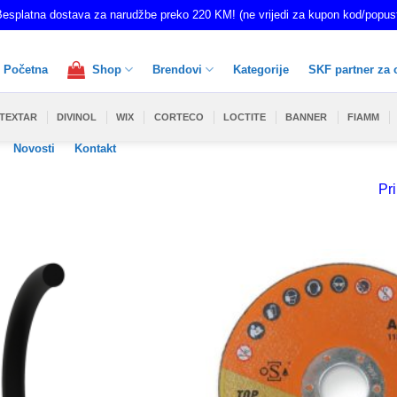
esplatna dostava za narudžbe preko 220 KM! (ne vrijedi za kupon kod/popus
Početna
Shop
Brendovi
Kategorije
SKF partner za 
TEXTAR
DIVINOL
WIX
CORTECO
LOCTITE
BANNER
FIAMM
Novosti
Kontakt
Pri