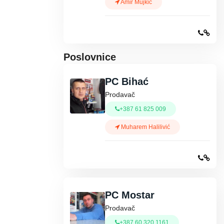
Amir Mujkić
Poslovnice
PC Bihać
Prodavač
+387 61 825 009
Muharem Halilivić
PC Mostar
Prodavač
+387 60 320 1161