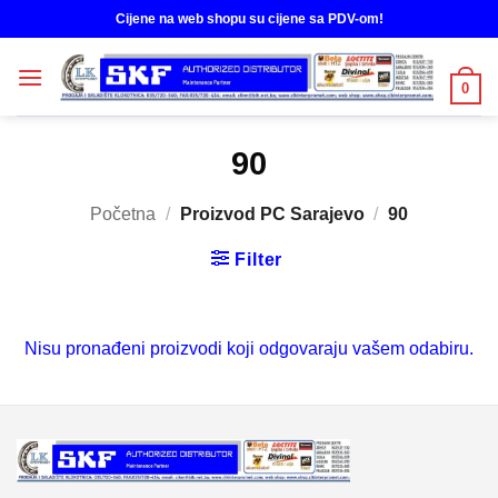
Skip
Cijene na web shopu su cijene sa PDV-om!
to
content
0
90
Početna
/
Proizvod PC Sarajevo
/
90
Filter
Nisu pronađeni proizvodi koji odgovaraju vašem odabiru.