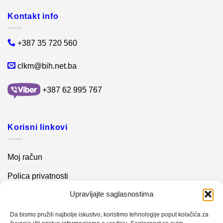
Kontakt info
+387 35 720 560
clkm@bih.net.ba
+387 62 995 767
Korisni linkovi
Moj račun
Polica privatnosti
Upravljajte saglasnostima
Akcijski proizvodi
Kontakt info
Da bismo pružili najbolje iskustvo, koristimo tehnologije poput kolačića za