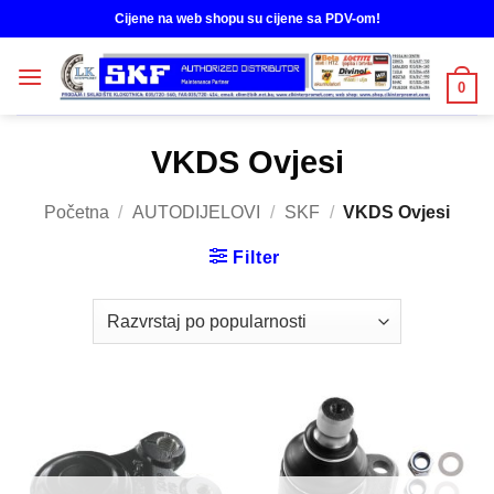
Skip
Cijene na web shopu su cijene sa PDV-om!
to
content
0
VKDS Ovjesi
Početna
/
AUTODIJELOVI
/
SKF
/
VKDS Ovjesi
Filter