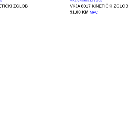
ob
VKJA kinetički zglob
ETIČKI ZGLOB
VKJA 8017 KINETIČKI ZGLOB
91,00
KM
MPC