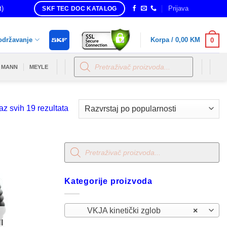
t)
Prijava
SKF TEC DOC KATALOG
održavanje
Korpa /
0,00
KM
0
Products
search
MANN
MEYLE
Sorted
az svih 19 rezultata
by
popularity
Products
search
Kategorije proizvoda
VKJA kinetički zglob
×
I