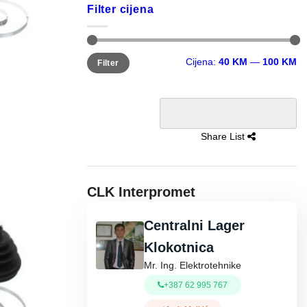
Filter cijena
Minimalna
Maksimalna
Cijena:
40 KM
—
100 KM
Filter
cijena
cijena
Share List
CLK Interpromet
Centralni Lager
Klokotnica
Mr. Ing. Elektrotehnike
+387 62 995 767