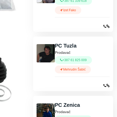
+387 61 339 618
Izet Fako
PC Tuzla
Prodavač
+387 61 825 009
Mehrudin Šabić
PC Zenica
Prodavač