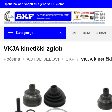
Skip
B
Cijene na web shopu su cijene sa PDV-om!
to
content
Kategorije
SKF
BETA
SPIDAN
VKJA kinetički zglob
Početna
/
AUTODIJELOVI
/
SKF
/
VKJA kinetički