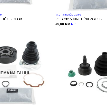
ob
VKJA kinetički zglob
ETIČKI ZGLOB
VKJA 3015 KINETIČKI ZGLOB
49,00
KM
MPC
NEMA NA ZALIHI