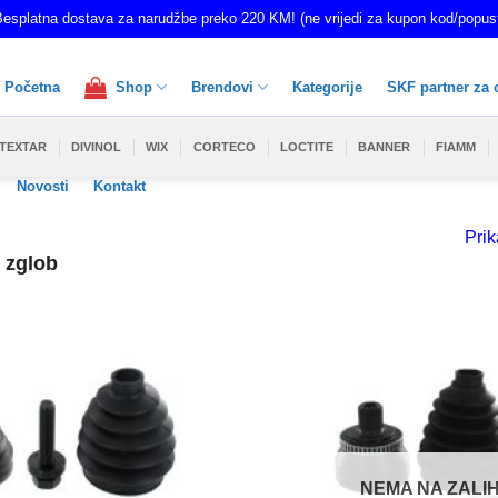
esplatna dostava za narudžbe preko 220 KM! (ne vrijedi za kupon kod/popus
Početna
Shop
Brendovi
Kategorije
SKF partner za 
TEXTAR
DIVINOL
WIX
CORTECO
LOCTITE
BANNER
FIAMM
Novosti
Kontakt
Prik
 zglob
NEMA NA ZALIH