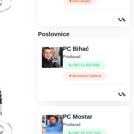
Amir Mujkić
Poslovnice
PC Bihać
Prodavač
+387 61 825 009
Muharem Halilivić
I
PC Mostar
Prodavač
+387 60 320 1161