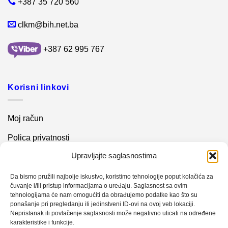
+387 35 720 560
clkm@bih.net.ba
+387 62 995 767
Korisni linkovi
Moj račun
Polica privatnosti
Upravljajte saglasnostima
Akcijski proizvodi
Kontakt info
Da bismo pružili najbolje iskustvo, koristimo tehnologije poput kolačića za
čuvanje i/ili pristup informacijama o uređaju. Saglasnost sa ovim
tehnologijama će nam omogućiti da obrađujemo podatke kao što su
Novosti
ponašanje pri pregledanju ili jedinstveni ID-ovi na ovoj veb lokaciji.
Nepristanak ili povlačenje saglasnosti može negativno uticati na određene
karakteristike i funkcije.