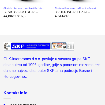
Aksijalni konusno valjkasti ležajevi
Aksijalni konusno valjkasti ležajevi
BFSB 353263 E /HA3 –
353166 B/HA3 LEZAJ –
44,80x80x16,5
40x66x18
CLK-Interpromet d.o.o. posluje u sastavu grupe SKF
distributera od 1996. godine, gdje s ponosom mozemo reci
da smo najveci distributer SKF-a na podrucju Bosne i
Hercegovine,.
Kontakt info