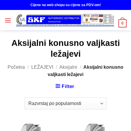
Skip
Cijene na web shopu su cijene sa PDV-om!
to
content
0
Aksijalni konusno valjkasti
ležajevi
Početna
/
LEŽAJEVI
/
Aksijalni
/
Aksijalni konusno
valjkasti ležajevi
Filter