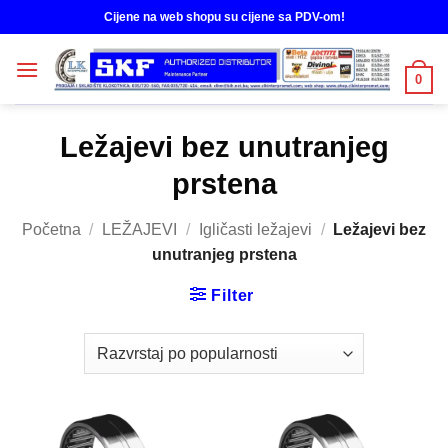
Skip
Cijene na web shopu su cijene sa PDV-om!
to
content
0
Ležajevi bez unutranjeg
prstena
Početna
/
LEŽAJEVI
/
Igličasti ležajevi
/
Ležajevi bez
unutranjeg prstena
Filter