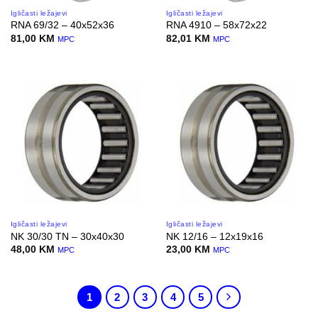
Igličasti ležajevi
Igličasti ležajevi
RNA 69/32 – 40x52x36
RNA 4910 – 58x72x22
81,00
KM
82,01
KM
MPC
MPC
Igličasti ležajevi
Igličasti ležajevi
NK 30/30 TN – 30x40x30
NK 12/16 – 12x19x16
48,00
KM
23,00
KM
MPC
MPC
1
2
3
4
5