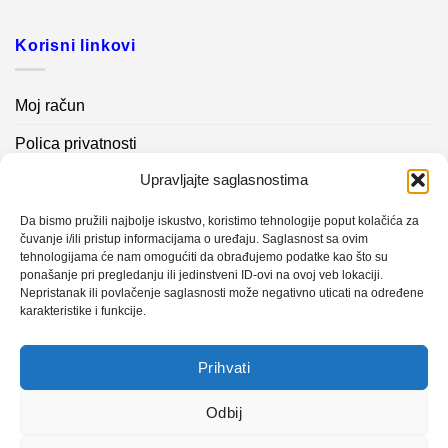
Korisni linkovi
Moj račun
Polica privatnosti
Upravljajte saglasnostima
Akcijski proizvodi
Kontakt info
Da bismo pružili najbolje iskustvo, koristimo tehnologije poput kolačića za
čuvanje i/ili pristup informacijama o uređaju. Saglasnost sa ovim
tehnologijama će nam omogućiti da obrađujemo podatke kao što su
Novosti
ponašanje pri pregledanju ili jedinstveni ID-ovi na ovoj veb lokaciji.
Nepristanak ili povlačenje saglasnosti može negativno uticati na određene
karakteristike i funkcije.
Sistem mjerenja vibracija – TURBO BLOWER
Prihvati
Sistem mjerenja vibracija – papir mašina 4
Certificirani partner za održavanje
Odbij