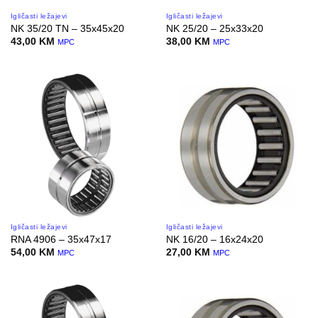
Igličasti ležajevi
Igličasti ležajevi
NK 35/20 TN – 35x45x20
NK 25/20 – 25x33x20
43,00
KM
38,00
KM
MPC
MPC
Igličasti ležajevi
Igličasti ležajevi
RNA 4906 – 35x47x17
NK 16/20 – 16x24x20
54,00
KM
27,00
KM
MPC
MPC