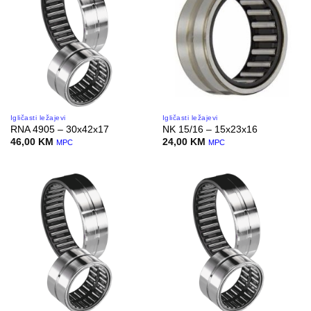
Igličasti ležajevi
Igličasti ležajevi
RNA 4905 – 30x42x17
NK 15/16 – 15x23x16
46,00
KM
24,00
KM
MPC
MPC