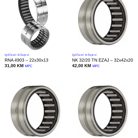
Igličasti ležajevi
Igličasti ležajevi
RNA 4903 – 22x30x13
NK 32/20 TN EZAJ – 32x42x20
31,00
KM
42,00
KM
MPC
MPC