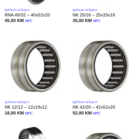
Igličasti ležajevi
Igličasti ležajevi
RNA 49/32 – 40x52x20
NK 25/16 – 25x33x16
45,00
KM
35,00
KM
MPC
MPC
Igličasti ležajevi
Igličasti ležajevi
NK 12/12 – 12x19x12
NK 42/20 – 42x52x20
18,00
KM
52,00
KM
MPC
MPC