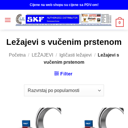
Skip
Cijene na web shopu su cijene sa PDV-om!
to
content
0
Ležajevi s vučenim prstenom
Početna
/
LEŽAJEVI
/
Igličasti ležajevi
/
Ležajevi s
vučenim prstenom
Filter