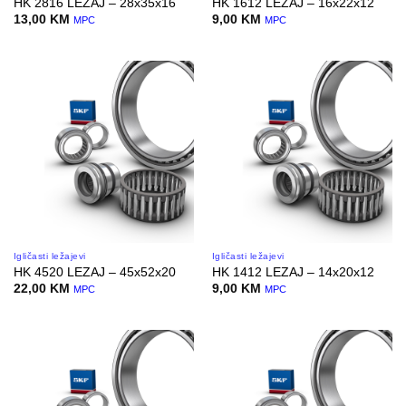
HK 2816 LEZAJ – 28x35x16
HK 1612 LEZAJ – 16x22x12
13,00
KM
9,00
KM
MPC
MPC
Igličasti ležajevi
Igličasti ležajevi
HK 4520 LEZAJ – 45x52x20
HK 1412 LEZAJ – 14x20x12
22,00
KM
9,00
KM
MPC
MPC