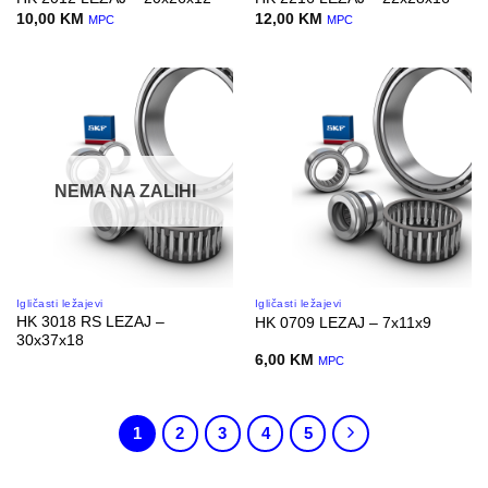
10,00
KM
12,00
KM
MPC
MPC
NEMA NA ZALIHI
Igličasti ležajevi
Igličasti ležajevi
HK 3018 RS LEZAJ –
HK 0709 LEZAJ – 7x11x9
30x37x18
6,00
KM
MPC
1
2
3
4
5