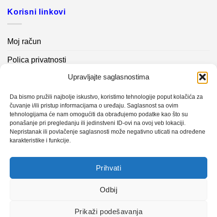
Korisni linkovi
Moj račun
Polica privatnosti
Upravljajte saglasnostima
Akcijski proizvodi
Kontakt info
Da bismo pružili najbolje iskustvo, koristimo tehnologije poput kolačića za
čuvanje i/ili pristup informacijama o uređaju. Saglasnost sa ovim
tehnologijama će nam omogućiti da obrađujemo podatke kao što su
Novosti
ponašanje pri pregledanju ili jedinstveni ID-ovi na ovoj veb lokaciji.
Nepristanak ili povlačenje saglasnosti može negativno uticati na određene
karakteristike i funkcije.
Sistem mjerenja vibracija – TURBO BLOWER
Prihvati
Sistem mjerenja vibracija – papir mašina 4
Certificirani partner za održavanje
Odbij
Prikaži podešavanja