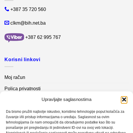
+387 35 720 560
clkm@bih.net.ba
+387 62 995 767
Korisni linkovi
Moj račun
Polica privatnosti
Upravljajte saglasnostima
Akcijski proizvodi
Kontakt info
Da bismo pružili najbolje iskustvo, koristimo tehnologije poput kolačića za
čuvanje i/ili pristup informacijama o uređaju. Saglasnost sa ovim
tehnologijama će nam omogućiti da obrađujemo podatke kao što su
Novosti
ponašanje pri pregledanju ili jedinstveni ID-ovi na ovoj veb lokaciji.