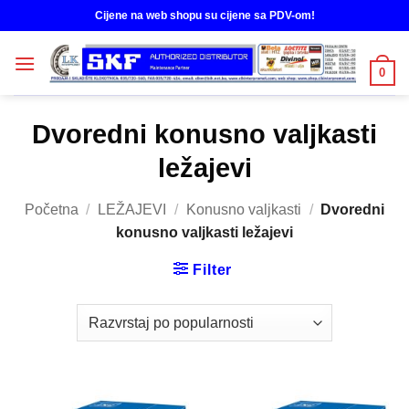
Skip
Cijene na web shopu su cijene sa PDV-om!
to
content
0
Dvoredni konusno valjkasti
ležajevi
Početna
/
LEŽAJEVI
/
Konusno valjkasti
/
Dvoredni
konusno valjkasti ležajevi
Filter