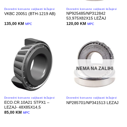
Dvoredni konusno valjkasti ležajevi
Dvoredni konusno valjkasti ležajevi
NP925485/NP312842
VKBC 20051 (BTH-1219 AB)
53,975X82X15 LEŽAJ
135,00
KM
120,00
KM
MPC
MPC
NEMA NA ZALIHI
Dvoredni konusno valjkasti ležajevi
Dvoredni konusno valjkasti ležajevi
ECO.CR.10A21 STPX1 –
NP285701/NP341513 LEZAJ
LEZAJ- 48X85X14,5
85,00
KM
MPC