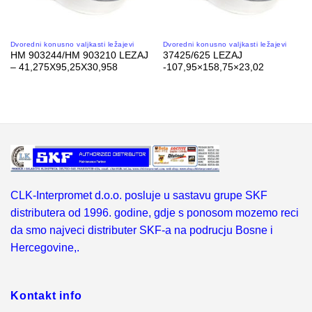
Dvoredni konusno valjkasti ležajevi
Dvoredni konusno valjkasti ležajevi
HM 903244/HM 903210 LEZAJ
37425/625 LEZAJ
– 41,275X95,25X30,958
-107,95×158,75×23,02
CLK-Interpromet d.o.o. posluje u sastavu grupe SKF
distributera od 1996. godine, gdje s ponosom mozemo reci
da smo najveci distributer SKF-a na podrucju Bosne i
Hercegovine,.
Kontakt info