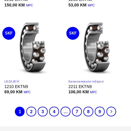
150,00
KM
53,00
KM
MPC
MPC
SKF
SKF
LEŽAJEVI
Samonamjestivi ležajevi
1210 EKTN9
2211 EKTN9
69,00
KM
106,00
KM
MPC
MPC
1
2
3
4
…
7
8
9