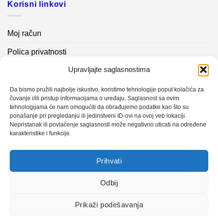
Korisni linkovi
Moj račun
Polica privatnosti
Upravljajte saglasnostima
Akcijski proizvodi
Kontakt info
Da bismo pružili najbolje iskustvo, koristimo tehnologije poput kolačića za
čuvanje i/ili pristup informacijama o uređaju. Saglasnost sa ovim
tehnologijama će nam omogućiti da obrađujemo podatke kao što su
Novosti
ponašanje pri pregledanju ili jedinstveni ID-ovi na ovoj veb lokaciji.
Nepristanak ili povlačenje saglasnosti može negativno uticati na određene
karakteristike i funkcije.
Sistem mjerenja vibracija – TURBO BLOWER
Prihvati
Sistem mjerenja vibracija – papir mašina 4
Certificirani partner za održavanje
Odbij
Prikaži podešavanja
Design with ♥ by
Laufer