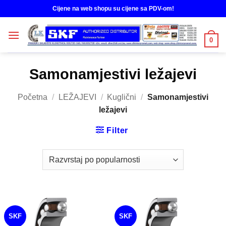
Skip
Cijene na web shopu su cijene sa PDV-om!
to
content
0
Samonamjestivi ležajevi
Početna
/
LEŽAJEVI
/
Kuglični
/
Samonamjestivi
ležajevi
Filter
SKF
SKF