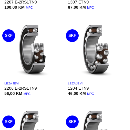
2207 E-2RS1TN9
1307 ETN9
100,00
KM
67,00
KM
MPC
MPC
SKF
SKF
LEŽAJEVI
LEŽAJEVI
2206 E-2RS1TN9
1204 ETN9
56,00
KM
46,00
KM
MPC
MPC
SKF
SKF