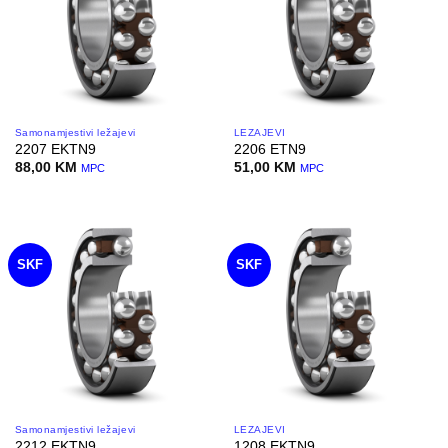
Samonamjestivi ležajevi
LEŽAJEVI
2207 EKTN9
2206 ETN9
88,00
KM
51,00
KM
MPC
MPC
SKF
SKF
Samonamjestivi ležajevi
LEŽAJEVI
2212 EKTN9
1208 EKTN9