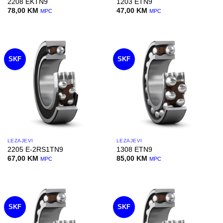
2208 EKTN9
1203 ETN9
78,00
KM
47,00
KM
MPC
MPC
SKF
SKF
LEŽAJEVI
LEŽAJEVI
2205 E-2RS1TN9
1308 ETN9
67,00
KM
85,00
KM
MPC
MPC
SKF
SKF