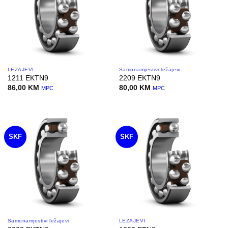
LEŽAJEVI
Samonamjestivi ležajevi
1211 EKTN9
2209 EKTN9
86,00
KM
80,00
KM
MPC
MPC
SKF
SKF
Samonamjestivi ležajevi
LEŽAJEVI