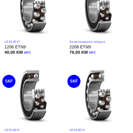
LEŽAJEVI
Samonamjestivi ležajevi
1206 ETN9
2208 ETN9
40,00
KM
76,00
KM
MPC
MPC
SKF
SKF
LEŽAJEVI
LEŽAJEVI