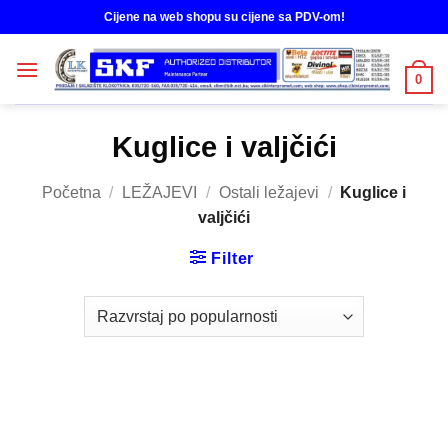
Skip
Cijene na web shopu su cijene sa PDV-om!
to
content
0
Kuglice i valjčići
Početna
/
LEŽAJEVI
/
Ostali ležajevi
/
Kuglice i
valjčići
Filter