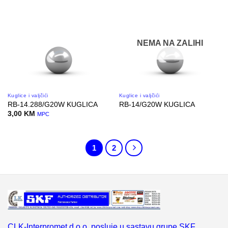
NEMA NA ZALIHI
Kuglice i valjčići
Kuglice i valjčići
RB-14.288/G20W KUGLICA
RB-14/G20W KUGLICA
3,00
KM
MPC
1
2
CLK-Interpromet d.o.o. posluje u sastavu grupe SKF