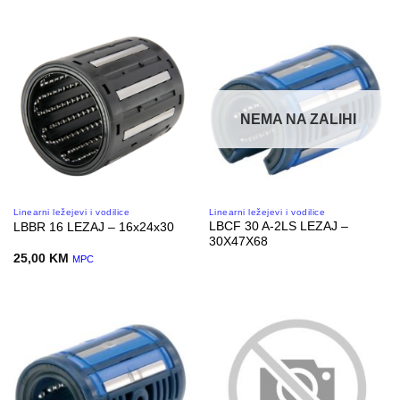
NEMA NA ZALIHI
Linearni ležejevi i vodilice
Linearni ležejevi i vodilice
LBCF 30 A-2LS LEZAJ –
LBBR 16 LEZAJ – 16x24x30
30X47X68
25,00
KM
MPC