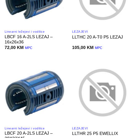
Linearni ležejevi i vodilice
LEŽAJEVI
LBCF 16 A-2LS LEZAJ –
LLTHC 20 A-T0 P5 LEZAJ
16x26x36
72,00
KM
105,00
KM
MPC
MPC
Linearni ležejevi i vodilice
LEŽAJEVI
LBCF 20 A-2LS LEZAJ –
LLTHR 25 P5 EWELLIX