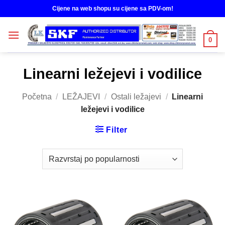
Skip
Cijene na web shopu su cijene sa PDV-om!
to
content
0
Linearni ležejevi i vodilice
Početna
/
LEŽAJEVI
/
Ostali ležajevi
/
Linearni
ležejevi i vodilice
Filter