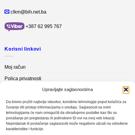
clkm@bih.net.ba
+387 62 995 767
Korisni linkovi
Moj račun
Polica privatnosti
Upravljajte saglasnostima
Akcijski proizvodi
Kontakt info
Da bismo pružili najbolje iskustvo, koristimo tehnologije poput kolačića za
čuvanje i/ili pristup informacijama o uređaju. Saglasnost sa ovim
tehnologijama će nam omogućiti da obrađujemo podatke kao što su
Novosti
ponašanje pri pregledanju ili jedinstveni ID-ovi na ovoj veb lokaciji.
Nepristanak ili povlačenje saglasnosti može negativno uticati na određene
karakteristike i funkcije.