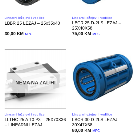
Linearni ležejevi i vodilice
Linearni ležejevi i vodilice
LBCR 25 D-2LS LEZAJ –
LBBR 25 LEZAJ – 25x35x40
25X40X58
30,00
KM
75,00
KM
MPC
MPC
NEMA NA ZALIHI
Linearni ležejevi i vodilice
Linearni ležejevi i vodilice
LLTHC 25 A T0 P3 – 25X70X36
LBCR 30 D-2LS LEZAJ –
– LINEARNI LEZAJ
30X47X68
80,00
KM
MPC