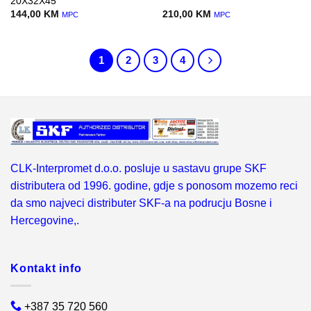
20X32X45
144,00
KM
210,00
KM
MPC
MPC
1
2
3
4
CLK-Interpromet d.o.o. posluje u sastavu grupe SKF
distributera od 1996. godine, gdje s ponosom mozemo reci
da smo najveci distributer SKF-a na podrucju Bosne i
Hercegovine,.
Kontakt info
+387 35 720 560