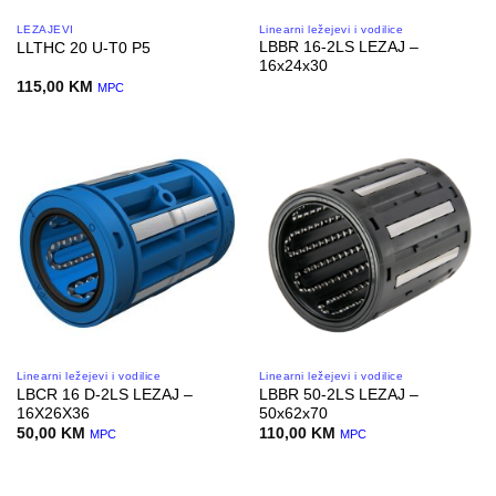
LEŽAJEVI
Linearni ležejevi i vodilice
LBBR 16-2LS LEZAJ –
LLTHC 20 U-T0 P5
16x24x30
115,00
KM
MPC
Linearni ležejevi i vodilice
Linearni ležejevi i vodilice
LBCR 16 D-2LS LEZAJ –
LBBR 50-2LS LEZAJ –
16X26X36
50x62x70
50,00
KM
110,00
KM
MPC
MPC