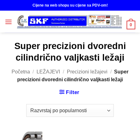
Skip
Cijene na web shopu su cijene sa PDV-om!
to
content
0
Super precizioni dvoredni
cilindrično valjkasti ležaji
Početna
/
LEŽAJEVI
/
Precizioni ležajevi
/
Super
precizioni dvoredni cilindrično valjkasti ležaji
Filter