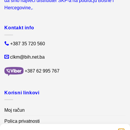
da smo najveci distributer SKF-a na podrucju Bosne i
Hercegovine,.
Kontakt info
+387 35 720 560
clkm@bih.net.ba
+387 62 995 767
Korisni linkovi
Moj račun
Polica privatnosti