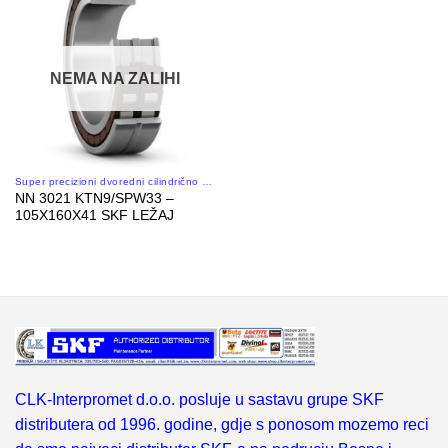
NEMA NA ZALIHI
Super precizioni dvoredni cilindrično valjkasti ležaji
NN 3021 KTN9/SPW33 –
105X160X41 SKF LEŽAJ
CLK-Interpromet d.o.o. posluje u sastavu grupe SKF
distributera od 1996. godine, gdje s ponosom mozemo reci