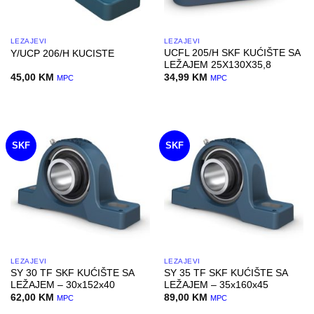
LEŽAJEVI
LEŽAJEVI
UCFL 205/H SKF KUĆIŠTE SA
Y/UCP 206/H KUCISTE
LEŽAJEM 25X130X35,8
45,00
KM
34,99
KM
MPC
MPC
SKF
SKF
LEŽAJEVI
LEŽAJEVI
SY 30 TF SKF KUĆIŠTE SA
SY 35 TF SKF KUĆIŠTE SA
LEŽAJEM – 30x152x40
LEŽAJEM – 35x160x45
62,00
KM
89,00
KM
MPC
MPC