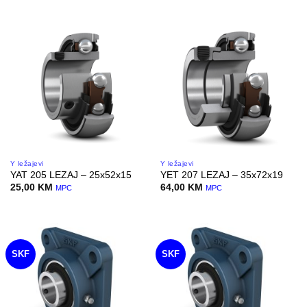
Y ležajevi
Y ležajevi
YAT 205 LEZAJ – 25x52x15
YET 207 LEZAJ – 35x72x19
25,00
KM
64,00
KM
MPC
MPC
SKF
SKF