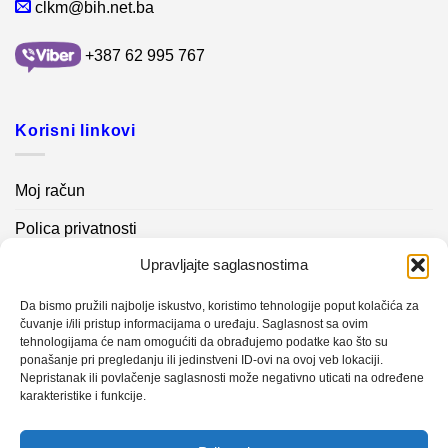
clkm@bih.net.ba
+387 62 995 767
Korisni linkovi
Moj račun
Polica privatnosti
Upravljajte saglasnostima
Akcijski proizvodi
Kontakt info
Da bismo pružili najbolje iskustvo, koristimo tehnologije poput kolačića za
čuvanje i/ili pristup informacijama o uređaju. Saglasnost sa ovim
tehnologijama će nam omogućiti da obrađujemo podatke kao što su
Novosti
ponašanje pri pregledanju ili jedinstveni ID-ovi na ovoj veb lokaciji.
Nepristanak ili povlačenje saglasnosti može negativno uticati na određene
karakteristike i funkcije.
Sistem mjerenja vibracija – TURBO BLOWER