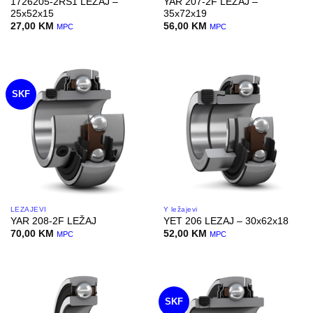
1726205-2RS1 LEZAJ –
YAR 207-2F LEZAJ –
25x52x15
35x72x19
27,00
KM
56,00
KM
MPC
MPC
SKF
LEŽAJEVI
Y ležajevi
YAR 208-2F LEŽAJ
YET 206 LEZAJ – 30x62x18
70,00
KM
52,00
KM
MPC
MPC
SKF