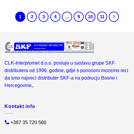
1
2
3
4
…
9
10
11
CLK-Interpromet d.o.o. posluje u sastavu grupe SKF
distributera od 1996. godine, gdje s ponosom mozemo reci
da smo najveci distributer SKF-a na podrucju Bosne i
Hercegovine,.
Kontakt info
+387 35 720 560