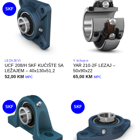
SKF
LEŽAJEVI
Y ležajevi
UCF 208/H SKF KUĆIŠTE SA
YAR 210-2F LEZAJ –
LEŽAJEM – 40x130x51,2
50x90x22
52,00
KM
65,00
KM
MPC
MPC
SKF
SKF