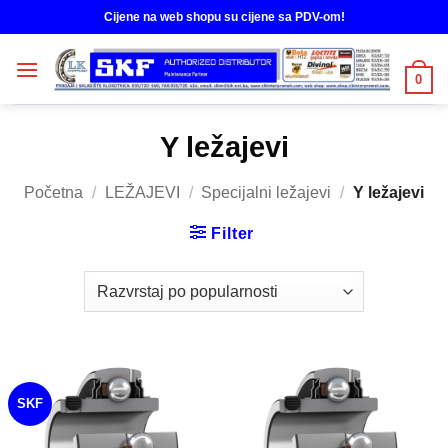
Skip
Cijene na web shopu su cijene sa PDV-om!
to
content
0
Y ležajevi
Početna
/
LEŽAJEVI
/
Specijalni ležajevi
/
Y ležajevi
Filter
SKF