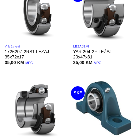
Y ležajevi
LEŽAJEVI
1726207-2RS1 LEZAJ –
YAR 204-2F LEŽAJ –
35x72x17
20x47x31
35,00
KM
25,00
KM
MPC
MPC
SKF