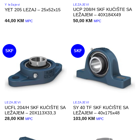
Y ležajevi
LEŽAJEVI
UCP 208/H SKF KUĆIŠTE SA
YET 205 LEZAJ – 25x52x15
LEŽAJEM – 40X184X49
44,00
KM
50,00
KM
MPC
MPC
SKF
SKF
LEŽAJEVI
LEŽAJEVI
UCFL 204/H SKF KUĆIŠTE SA
SY 40 TF SKF KUĆIŠTE SA
LEŽAJEM – 20X113X33,3
LEŽAJEM – 40x175x48
28,00
KM
103,00
KM
MPC
MPC