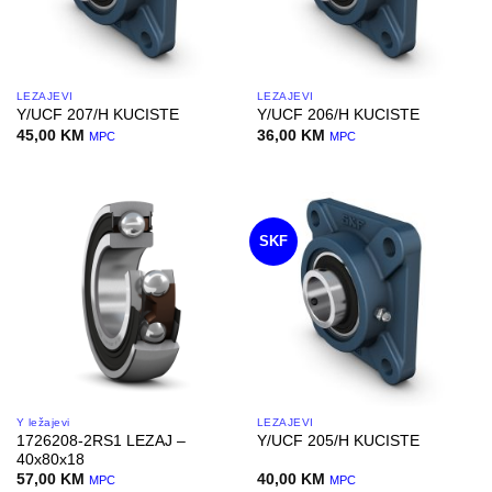
LEŽAJEVI
LEŽAJEVI
Y/UCF 207/H KUCISTE
Y/UCF 206/H KUCISTE
45,00
KM
36,00
KM
MPC
MPC
SKF
Y ležajevi
LEŽAJEVI
1726208-2RS1 LEZAJ –
Y/UCF 205/H KUCISTE
40x80x18
57,00
KM
40,00
KM
MPC
MPC