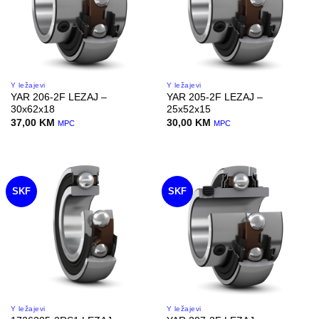
Y ležajevi
Y ležajevi
YAR 206-2F LEZAJ –
YAR 205-2F LEZAJ –
30x62x18
25x52x15
37,00
KM
30,00
KM
MPC
MPC
SKF
SKF
Y ležajevi
Y ležajevi