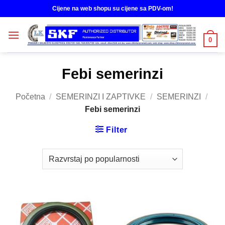
Skip
Cijene na web shopu su cijene sa PDV-om!
to
content
0
Febi semerinzi
Početna
/
SEMERINZI I ZAPTIVKE
/
SEMERINZI
/
Febi semerinzi
Filter