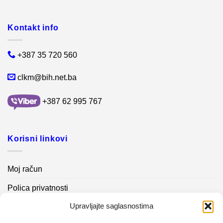
Kontakt info
+387 35 720 560
clkm@bih.net.ba
+387 62 995 767
Korisni linkovi
Moj račun
Polica privatnosti
Upravljajte saglasnostima
Akcijski proizvodi