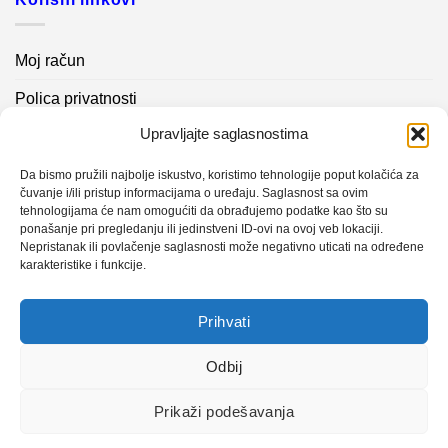
Moj račun
Polica privatnosti
Upravljajte saglasnostima
Akcijski proizvodi
Kontakt info
Da bismo pružili najbolje iskustvo, koristimo tehnologije poput kolačića za
čuvanje i/ili pristup informacijama o uređaju. Saglasnost sa ovim
tehnologijama će nam omogućiti da obrađujemo podatke kao što su
Novosti
ponašanje pri pregledanju ili jedinstveni ID-ovi na ovoj veb lokaciji.
Nepristanak ili povlačenje saglasnosti može negativno uticati na određene
karakteristike i funkcije.
Sistem mjerenja vibracija – TURBO BLOWER
Prihvati
Sistem mjerenja vibracija – papir mašina 4
Certificirani partner za održavanje
Odbij
Prikaži podešavanja
Design with ♥ by
Laufer