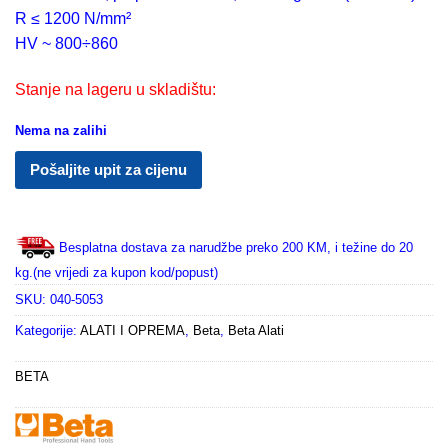
R ≤ 1200 N/mm²
HV ~ 800÷860
Stanje na lageru u skladištu:
Nema na zalihi
Pošaljite upit za cijenu
Besplatna dostava za narudžbe preko 200 KM, i težine do 20
kg.(ne vrijedi za kupon kod/popust)
SKU:
040-5053
Kategorije:
ALATI I OPREMA
,
Beta
,
Beta Alati
BETA