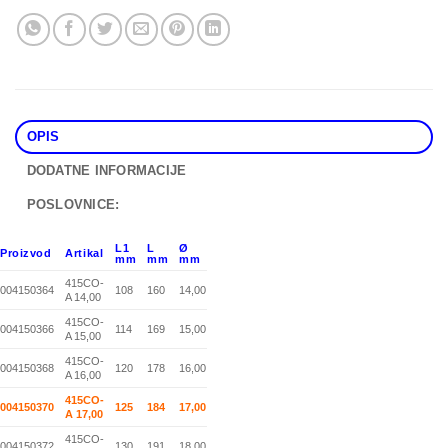
OPIS
DODATNE INFORMACIJE
POSLOVNICE:
L1
L
Ø
Proizvod
Artikal
mm
mm
mm
415CO-
004150364
108
160
14,00
A 14,00
415CO-
004150366
114
169
15,00
A 15,00
415CO-
004150368
120
178
16,00
A 16,00
415CO-
004150370
125
184
17,00
A 17,00
415CO-
004150372
130
191
18,00