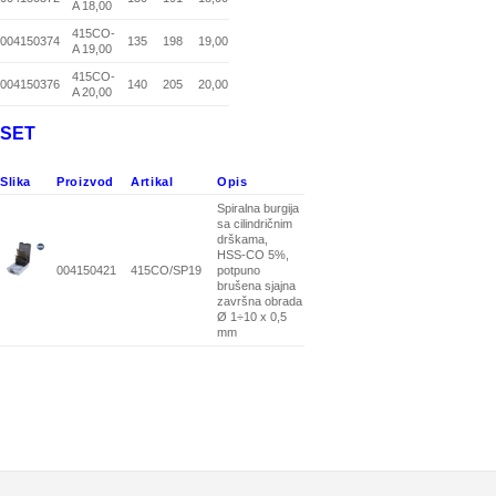
A 18,00
415CO-
004150374
135
198
19,00
A 19,00
415CO-
004150376
140
205
20,00
A 20,00
SET
Slika
Proizvod
Artikal
Opis
Spiralna burgija
sa cilindričnim
drškama,
HSS-CO 5%,
004150421
415CO/SP19
potpuno
brušena sjajna
završna obrada
Ø 1÷10 x 0,5
mm