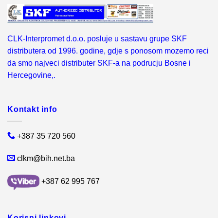
CLK-Interpromet d.o.o. posluje u sastavu grupe SKF
distributera od 1996. godine, gdje s ponosom mozemo reci
da smo najveci distributer SKF-a na podrucju Bosne i
Hercegovine,.
Kontakt info
+387 35 720 560
clkm@bih.net.ba
+387 62 995 767
Korisni linkovi