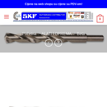
Skip
Cijene na web shopu su cijene sa PDV-om!
to
content
0
Početna
/
ALATI I OPREMA
/
Beta