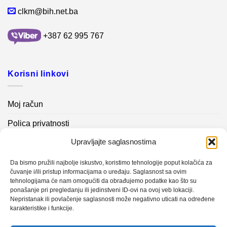
clkm@bih.net.ba
+387 62 995 767
Korisni linkovi
Moj račun
Polica privatnosti
Upravljajte saglasnostima
Akcijski proizvodi
Kontakt info
Da bismo pružili najbolje iskustvo, koristimo tehnologije poput kolačića za
čuvanje i/ili pristup informacijama o uređaju. Saglasnost sa ovim
tehnologijama će nam omogućiti da obrađujemo podatke kao što su
Novosti
ponašanje pri pregledanju ili jedinstveni ID-ovi na ovoj veb lokaciji.
Nepristanak ili povlačenje saglasnosti može negativno uticati na određene
karakteristike i funkcije.
Sistem mjerenja vibracija – TURBO BLOWER