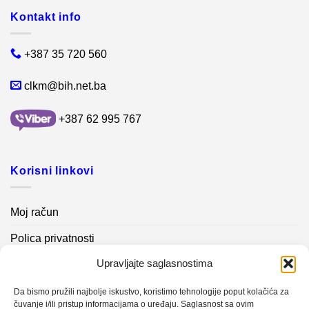
Kontakt info
+387 35 720 560
clkm@bih.net.ba
+387 62 995 767
Korisni linkovi
Moj račun
Polica privatnosti
Upravljajte saglasnostima
Akcijski proizvodi
Kontakt info
Da bismo pružili najbolje iskustvo, koristimo tehnologije poput kolačića za
čuvanje i/ili pristup informacijama o uređaju. Saglasnost sa ovim