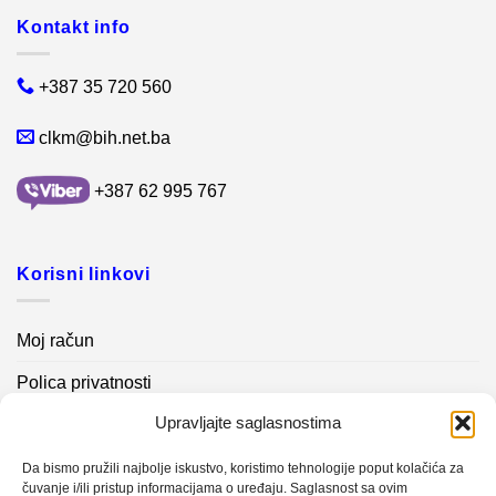
Kontakt info
+387 35 720 560
clkm@bih.net.ba
+387 62 995 767
Korisni linkovi
Moj račun
Polica privatnosti
Upravljajte saglasnostima
Akcijski proizvodi
Kontakt info
Da bismo pružili najbolje iskustvo, koristimo tehnologije poput kolačića za
čuvanje i/ili pristup informacijama o uređaju. Saglasnost sa ovim