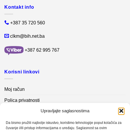
Kontakt info
+387 35 720 560
clkm@bih.net.ba
+387 62 995 767
Korisni linkovi
Moj račun
Polica privatnosti
Upravljajte saglasnostima
Akcijski proizvodi
Kontakt info
Da bismo pružili najbolje iskustvo, koristimo tehnologije poput kolačića za
čuvanje i/ili pristup informacijama o uređaju. Saglasnost sa ovim