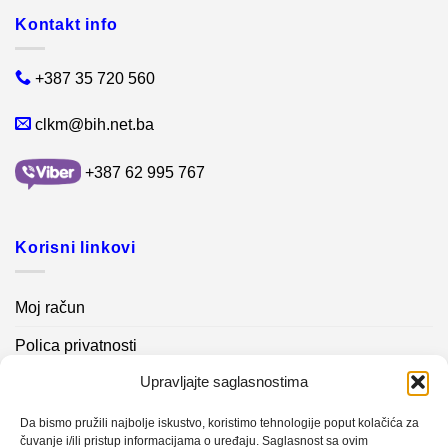
Kontakt info
+387 35 720 560
clkm@bih.net.ba
+387 62 995 767
Korisni linkovi
Moj račun
Polica privatnosti
Upravljajte saglasnostima
Akcijski proizvodi
Kontakt info
Da bismo pružili najbolje iskustvo, koristimo tehnologije poput kolačića za
čuvanje i/ili pristup informacijama o uređaju. Saglasnost sa ovim