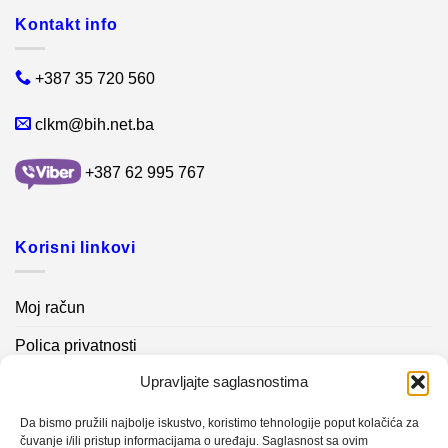
Kontakt info
+387 35 720 560
clkm@bih.net.ba
+387 62 995 767
Korisni linkovi
Moj račun
Polica privatnosti
Upravljajte saglasnostima
Akcijski proizvodi
Kontakt info
Da bismo pružili najbolje iskustvo, koristimo tehnologije poput kolačića za
čuvanje i/ili pristup informacijama o uređaju. Saglasnost sa ovim