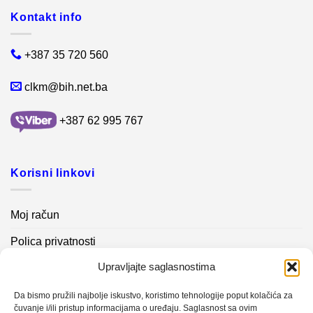
Kontakt info
+387 35 720 560
clkm@bih.net.ba
+387 62 995 767
Korisni linkovi
Moj račun
Polica privatnosti
Upravljajte saglasnostima
Akcijski proizvodi
Kontakt info
Da bismo pružili najbolje iskustvo, koristimo tehnologije poput kolačića za
čuvanje i/ili pristup informacijama o uređaju. Saglasnost sa ovim