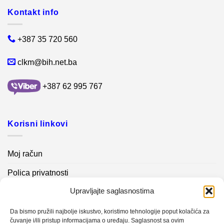
Kontakt info
+387 35 720 560
clkm@bih.net.ba
+387 62 995 767
Korisni linkovi
Moj račun
Polica privatnosti
Upravljajte saglasnostima
Akcijski proizvodi
Kontakt info
Da bismo pružili najbolje iskustvo, koristimo tehnologije poput kolačića za
čuvanje i/ili pristup informacijama o uređaju. Saglasnost sa ovim