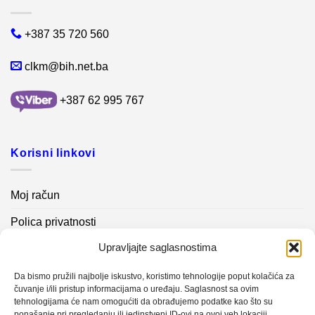
+387 35 720 560
clkm@bih.net.ba
+387 62 995 767
Korisni linkovi
Moj račun
Polica privatnosti
Upravljajte saglasnostima
Akcijski proizvodi
Kontakt info
Da bismo pružili najbolje iskustvo, koristimo tehnologije poput kolačića za
čuvanje i/ili pristup informacijama o uređaju. Saglasnost sa ovim
tehnologijama će nam omogućiti da obrađujemo podatke kao što su
Novosti
ponašanje pri pregledanju ili jedinstveni ID-ovi na ovoj veb lokaciji.