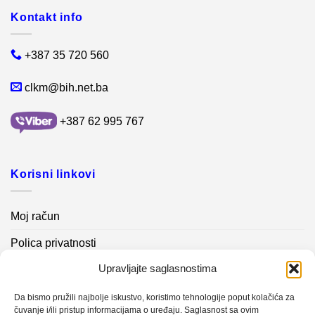
Kontakt info
+387 35 720 560
clkm@bih.net.ba
+387 62 995 767
Korisni linkovi
Moj račun
Polica privatnosti
Upravljajte saglasnostima
Akcijski proizvodi
Kontakt info
Da bismo pružili najbolje iskustvo, koristimo tehnologije poput kolačića za
čuvanje i/ili pristup informacijama o uređaju. Saglasnost sa ovim