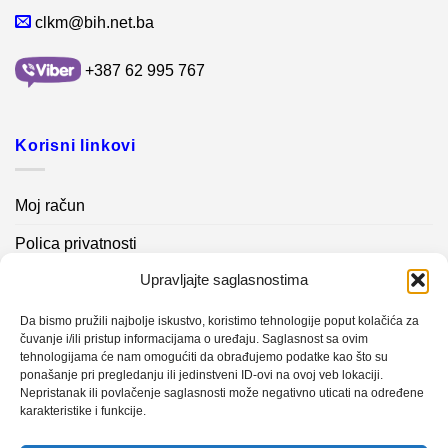
clkm@bih.net.ba
+387 62 995 767
Korisni linkovi
Moj račun
Polica privatnosti
Upravljajte saglasnostima
Akcijski proizvodi
Kontakt info
Da bismo pružili najbolje iskustvo, koristimo tehnologije poput kolačića za
čuvanje i/ili pristup informacijama o uređaju. Saglasnost sa ovim
tehnologijama će nam omogućiti da obrađujemo podatke kao što su
Novosti
ponašanje pri pregledanju ili jedinstveni ID-ovi na ovoj veb lokaciji.
Nepristanak ili povlačenje saglasnosti može negativno uticati na određene
karakteristike i funkcije.
Sistem mjerenja vibracija – TURBO BLOWER