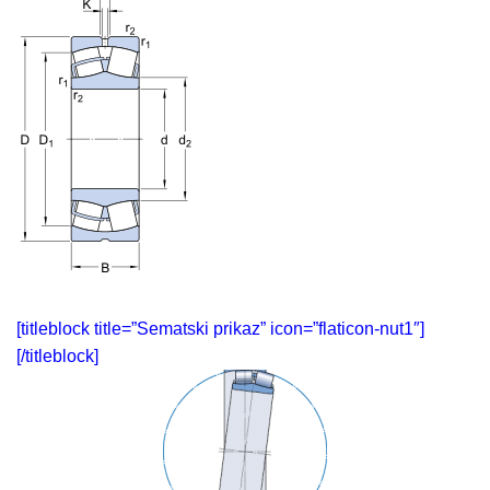
[titleblock title=”Sematski prikaz” icon=”flaticon-nut1″]
[/titleblock]