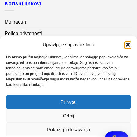
Korisni linkovi
Moj račun
Polica privatnosti
Upravljajte saglasnostima
Akcijski proizvodi
Kontakt info
Da bismo pružili najbolje iskustvo, koristimo tehnologije poput kolačića za
čuvanje i/ili pristup informacijama o uređaju. Saglasnost sa ovim
tehnologijama će nam omogućiti da obrađujemo podatke kao što su
Novosti
ponašanje pri pregledanju ili jedinstveni ID-ovi na ovoj veb lokaciji.
Nepristanak ili povlačenje saglasnosti može negativno uticati na određene
karakteristike i funkcije.
Sistem mjerenja vibracija – TURBO BLOWER
Prihvati
Sistem mjerenja vibracija – papir mašina 4
Certificirani partner za održavanje
Odbij
Prikaži podešavanja