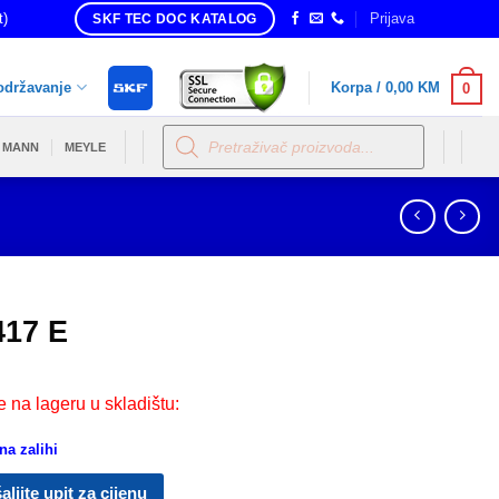
t)
Prijava
SKF TEC DOC KATALOG
održavanje
Korpa /
0,00
KM
0
Products
search
MANN
MEYLE
417 E
e na lageru u skladištu:
a zalihi
aljite upit za cijenu