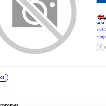
vrijed
SKU:
Katego
CE:
erpromet