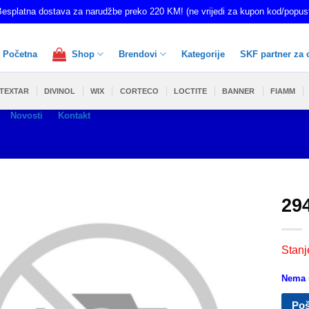
esplatna dostava za narudžbe preko 220 KM! (ne vrijedi za kupon kod/popus
Početna
Shop
Brendovi
Kategorije
SKF partner za 
TEXTAR
DIVINOL
WIX
CORTECO
LOCTITE
BANNER
FIAMM
Novosti
Kontakt
29
Stanj
Nema n
Poš