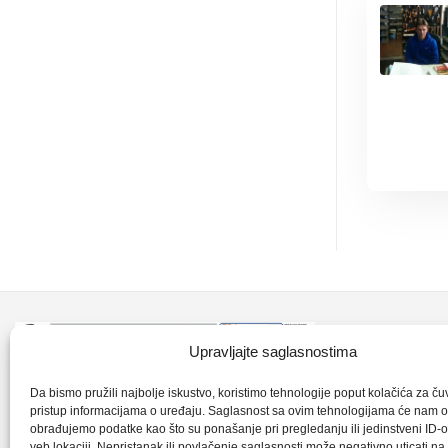
Kontakt inf
Upravljajte saglasnostima
+387 35 7
CLK-Interpromet d.o.o. posluje u sastavu
Da bismo pružili najbolje iskustvo, koristimo tehnologije poput kolačića za čuva
pristup informacijama o uređaju. Saglasnost sa ovim tehnologijama će nam 
grupe SKF distributera od 1996. godine,
obrađujemo podatke kao što su ponašanje pri pregledanju ili jedinstveni ID-o
clkm@bih.
gdje s ponosom mozemo reci da smo
veb lokaciji. Nepristanak ili povlačenje saglasnosti može negativno uticati n