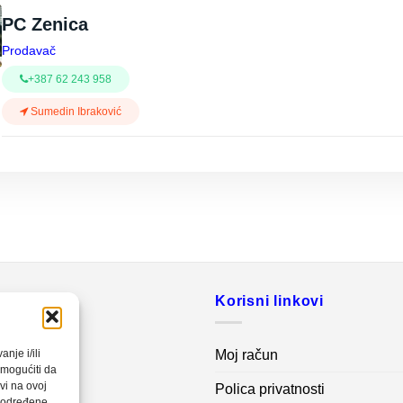
PC Zenica
Prodavač
+387 62 243 958
Sumedin Ibraković
o
Korisni linkovi
20 560
Moj račun
nje i/ili
omogućiti da
vi na ovoj
Polica privatnosti
net.ba
a određene