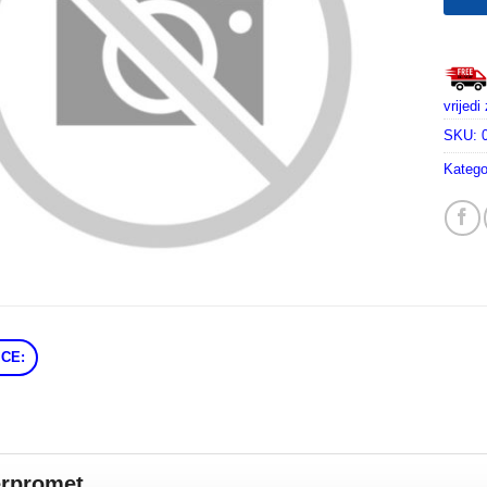
vrijed
SKU:
Katego
CE:
erpromet