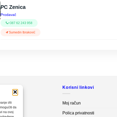
PC Zenica
Prodavač
+387 62 243 958
Sumedin Ibraković
o
Korisni linkovi
20 560
Moj račun
nje i/ili
omogućiti da
vi na ovoj
Polica privatnosti
net.ba
a određene