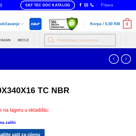
t)
Prijava
SKF TEC DOC KATALOG
održavanje
Korpa /
0,00
KM
0
Products
search
MANN
MEYLE
0X340X16 TC NBR
e na lageru u skladištu:
a zalihi
aljite upit za cijenu