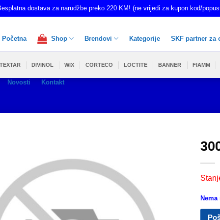
esplatna dostava za narudžbe preko 220 KM! (ne vrijedi za kupon kod/popus
Početna
Shop
Brendovi
Kategorije
SKF partner za 
TEXTAR
DIVINOL
WIX
CORTECO
LOCTITE
BANNER
FIAMM
Novosti
Kontakt
30
Stanj
Nema n
Poš