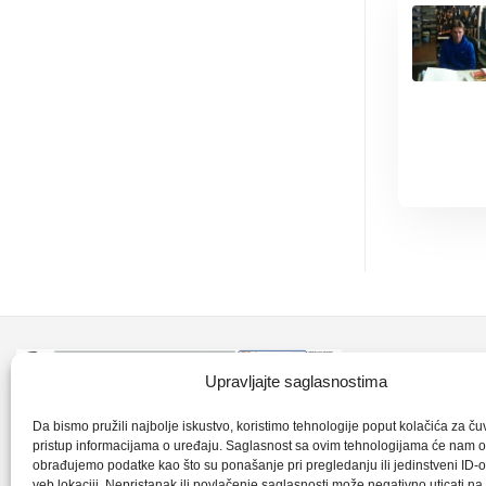
Kontakt inf
Upravljajte saglasnostima
+387 35 7
CLK-Interpromet d.o.o. posluje u sastavu
Da bismo pružili najbolje iskustvo, koristimo tehnologije poput kolačića za čuva
pristup informacijama o uređaju. Saglasnost sa ovim tehnologijama će nam 
grupe SKF distributera od 1996. godine,
obrađujemo podatke kao što su ponašanje pri pregledanju ili jedinstveni ID-o
clkm@bih.
gdje s ponosom mozemo reci da smo
veb lokaciji. Nepristanak ili povlačenje saglasnosti može negativno uticati n