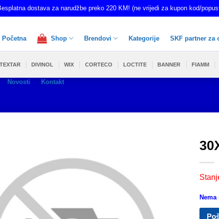
esplatna dostava za narudžbe preko 220 KM! (ne vrijedi za kupon kod/popus
Početna
Shop
Brendovi
Kategorije
SKF partner za 
TEXTAR
DIVINOL
WIX
CORTECO
LOCTITE
BANNER
FIAMM
Novosti
Kontakt
30
Stanj
Nema n
Poš