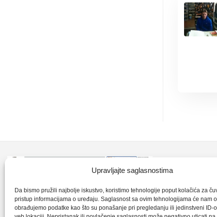
Kontakt inf
Upravljajte saglasnostima
+387 35 7
CLK-Interpromet d.o.o. posluje u sastavu
Da bismo pružili najbolje iskustvo, koristimo tehnologije poput kolačića za čuva
pristup informacijama o uređaju. Saglasnost sa ovim tehnologijama će nam 
grupe SKF distributera od 1996. godine,
obrađujemo podatke kao što su ponašanje pri pregledanju ili jedinstveni ID-o
clkm@bih.
gdje s ponosom mozemo reci da smo
veb lokaciji. Nepristanak ili povlačenje saglasnosti može negativno uticati n