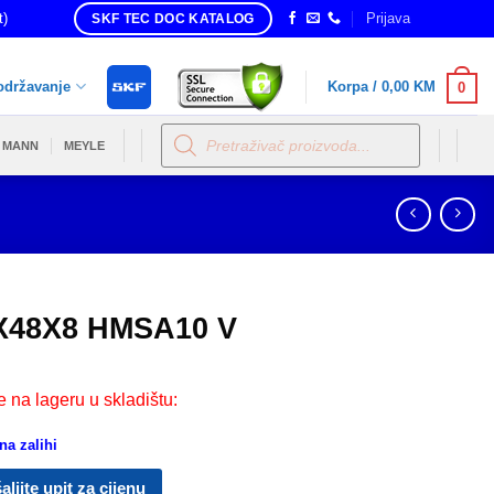
t)
Prijava
SKF TEC DOC KATALOG
održavanje
Korpa /
0,00
KM
0
Products
search
MANN
MEYLE
X48X8 HMSA10 V
e na lageru u skladištu:
a zalihi
aljite upit za cijenu