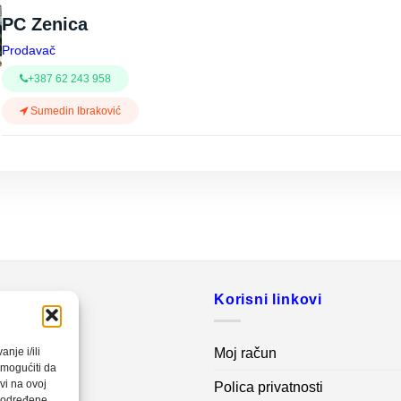
PC Zenica
Prodavač
+387 62 243 958
Sumedin Ibraković
o
Korisni linkovi
20 560
Moj račun
nje i/ili
omogućiti da
vi na ovoj
Polica privatnosti
net.ba
a određene