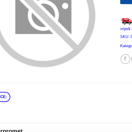
vrijed
SKU:
Katego
CE:
erpromet