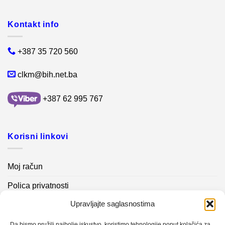
Kontakt info
+387 35 720 560
clkm@bih.net.ba
+387 62 995 767
Korisni linkovi
Moj račun
Polica privatnosti
Upravljajte saglasnostima
Akcijski proizvodi
Kontakt info
Da bismo pružili najbolje iskustvo, koristimo tehnologije poput kolačića za