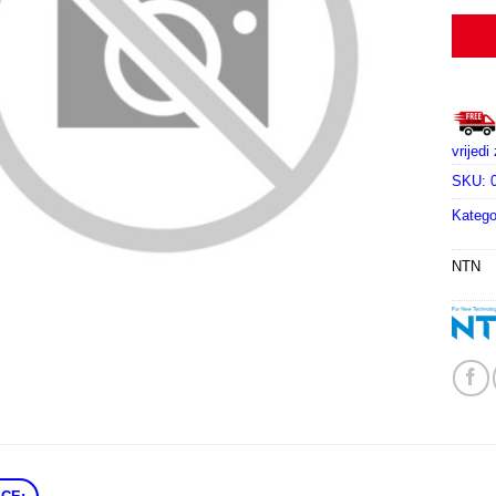
vrijed
SKU:
Katego
NTN