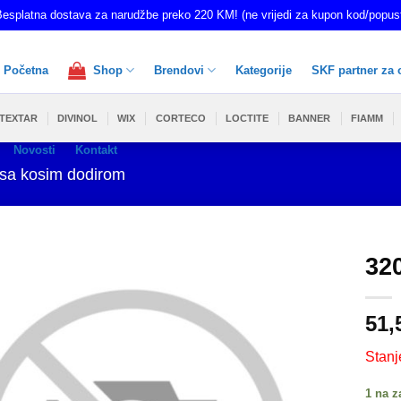
esplatna dostava za narudžbe preko 220 KM! (ne vrijedi za kupon kod/popus
Početna
Shop
Brendovi
Kategorije
SKF partner za 
TEXTAR
DIVINOL
WIX
CORTECO
LOCTITE
BANNER
FIAMM
Novosti
Kontakt
 sa kosim dodirom
32
51,
Stanj
1 na z