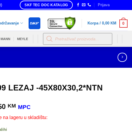
t)
Prijava
SKF TEC DOC KATALOG
održavanje
Korpa /
0,00
KM
0
Products
search
MANN
MEYLE
09 LEZAJ -45X80X30,2*NTN
50
KM
MPC
e na lageru u skladištu:
alihi