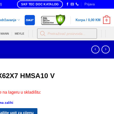
t)
Prijava
SKF TEC DOC KATALOG
održavanje
Korpa /
0,00
KM
0
Products
search
MANN
MEYLE
X62X7 HMSA10 V
e na lageru u skladištu:
a zalihi
aljite upit za cijenu