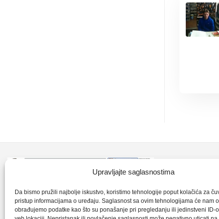
Kontakt inf
Upravljajte saglasnostima
+387 35 7
CLK-Interpromet d.o.o. posluje u sastavu
Da bismo pružili najbolje iskustvo, koristimo tehnologije poput kolačića za čuva
pristup informacijama o uređaju. Saglasnost sa ovim tehnologijama će nam 
grupe SKF distributera od 1996. godine,
obrađujemo podatke kao što su ponašanje pri pregledanju ili jedinstveni ID-o
clkm@bih.
gdje s ponosom mozemo reci da smo
veb lokaciji. Nepristanak ili povlačenje saglasnosti može negativno uticati n