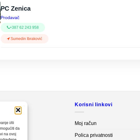
PC Zenica
Prodavač
+387 62 243 958
Sumedin Ibraković
o
Korisni linkovi
20 560
Moj račun
nje i/ili
omogućiti da
vi na ovoj
Polica privatnosti
net.ba
a određene