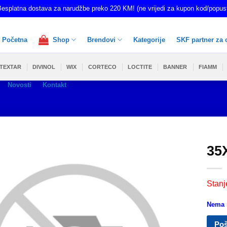
esplatna dostava za narudžbe preko 220 KM! (ne vrijedi za kupon kod/popus
Početna
Shop
Brendovi
Kategorije
SKF partner za 
TEXTAR
DIVINOL
WIX
CORTECO
LOCTITE
BANNER
FIAMM
Novosti
Kontakt
35
Stanj
Nema n
Poš