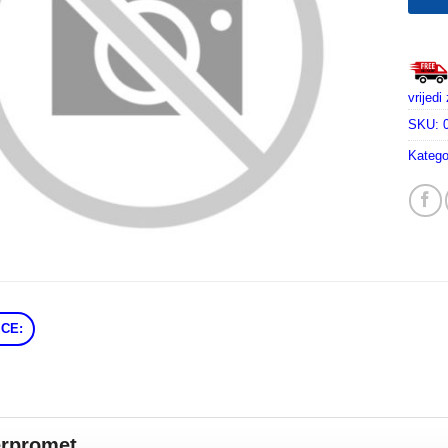
vrijed
SKU:
Katego
CE:
erpromet