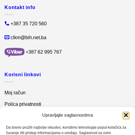
Kontakt info
+387 35 720 560
clkm@bih.net.ba
+387 62 995 767
Korisni linkovi
Moj račun
Polica privatnosti
Upravljajte saglasnostima
Akcijski proizvodi
Kontakt info
Da bismo pružili najbolje iskustvo, koristimo tehnologije poput kolačića za
čuvanje i/ili pristup informacijama o uređaju. Saglasnost sa ovim