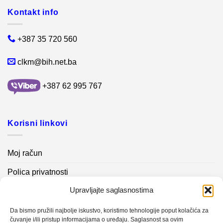
Kontakt info
+387 35 720 560
clkm@bih.net.ba
+387 62 995 767
Korisni linkovi
Moj račun
Polica privatnosti
Upravljajte saglasnostima
Akcijski proizvodi
Kontakt info
Da bismo pružili najbolje iskustvo, koristimo tehnologije poput kolačića za
čuvanje i/ili pristup informacijama o uređaju. Saglasnost sa ovim