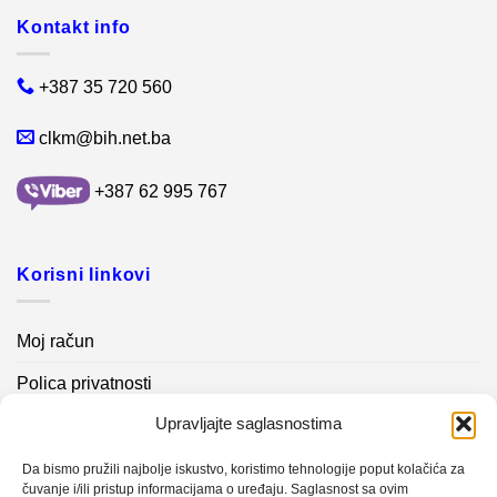
Kontakt info
+387 35 720 560
clkm@bih.net.ba
+387 62 995 767
Korisni linkovi
Moj račun
Polica privatnosti
Upravljajte saglasnostima
Akcijski proizvodi
Kontakt info
Da bismo pružili najbolje iskustvo, koristimo tehnologije poput kolačića za
čuvanje i/ili pristup informacijama o uređaju. Saglasnost sa ovim