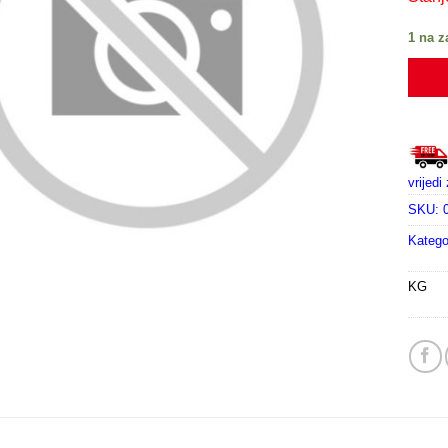
1 na z
vrijed
SKU:
Katego
KG