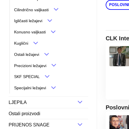
POSLOVNI
Cilindrično valjkasti
Igličasti ležajevi
Konusno valjkasti
CLK Int
Kuglični
Ostali ležajevi
Precizioni ležajevi
SKF SPECIAL
Specijalni ležajevi
LJEPILA
Poslovn
Ostali proizvodi
PRIJENOS SNAGE