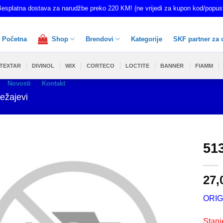
esplatna dostava za narudžbe preko 220 KM! (ne vrijedi za kupon kod/popus
Početna
Shop
Brendovi
Kategorije
SKF partner za 
TEXTAR
DIVINOL
WIX
CORTECO
LOCTITE
BANNER
FIAMM
Novosti
Kontakt
ležajevi
51
27,
ORIG
Stanj