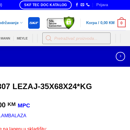
t)
Prijava
SKF TEC DOC KATALOG
održavanje
Korpa /
0,00
KM
0
Products
search
MANN
MEYLE
307 LEZAJ-35X68X24*KG
00
KM
MPC
.AMBALAZA
e na lageru u skladištu: