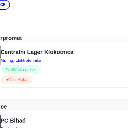
CE:
erpromet
Centralni Lager Klokotnica
Mr. Ing. Elektrotehnike
+387 62 995 767
Amir Mujkić
ice
PC Bihać