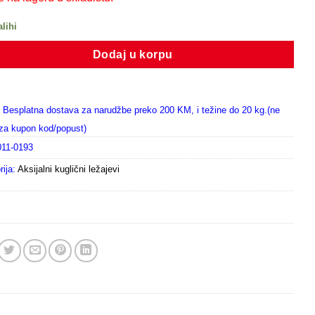
alihi
Dodaj u korpu
Besplatna dostava za narudžbe preko 200 KM, i težine do 20 kg.(ne
i za kupon kod/popust)
011-0193
rija:
Aksijalni kuglični ležajevi