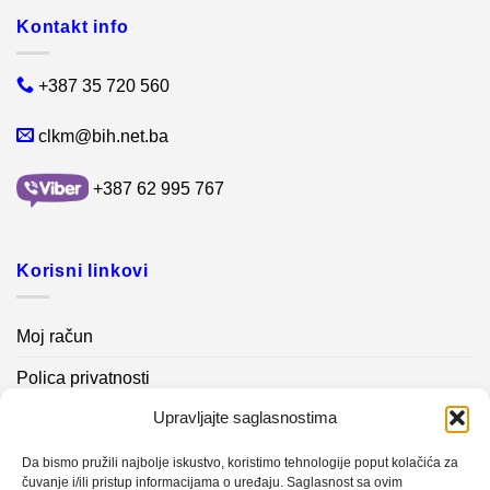
Kontakt info
+387 35 720 560
clkm@bih.net.ba
+387 62 995 767
Korisni linkovi
Moj račun
Polica privatnosti
Upravljajte saglasnostima
Akcijski proizvodi
Kontakt info
Da bismo pružili najbolje iskustvo, koristimo tehnologije poput kolačića za
čuvanje i/ili pristup informacijama o uređaju. Saglasnost sa ovim