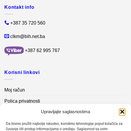
Kontakt info
+387 35 720 560
clkm@bih.net.ba
+387 62 995 767
Korisni linkovi
Moj račun
Polica privatnosti
Upravljajte saglasnostima
Akcijski proizvodi
Kontakt info
Da bismo pružili najbolje iskustvo, koristimo tehnologije poput kolačića za
čuvanje i/ili pristup informacijama o uređaju. Saglasnost sa ovim