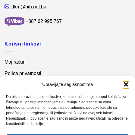
clkm@bih.net.ba
+387 62 995 767
Korisni linkovi
Moj račun
Polica privatnosti
Upravljajte saglasnostima
Akcijski proizvodi
Kontakt info
Da bismo pružili najbolje iskustvo, koristimo tehnologije poput kolačića za
čuvanje i/ili pristup informacijama o uređaju. Saglasnost sa ovim
tehnologijama će nam omogućiti da obrađujemo podatke kao što su
Novosti
ponašanje pri pregledanju ili jedinstveni ID-ovi na ovoj veb lokaciji.
Nepristanak ili povlačenje saglasnosti može negativno uticati na određene
karakteristike i funkcije.
Sistem mjerenja vibracija – TURBO BLOWER