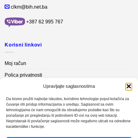
clkm@bih.net.ba
+387 62 995 767
Korisni linkovi
Moj račun
Polica privatnosti
Upravljajte saglasnostima
Akcijski proizvodi
Kontakt info
Da bismo pružili najbolje iskustvo, koristimo tehnologije poput kolačića za
čuvanje i/ili pristup informacijama o uređaju. Saglasnost sa ovim
tehnologijama će nam omogućiti da obrađujemo podatke kao što su
Novosti
ponašanje pri pregledanju ili jedinstveni ID-ovi na ovoj veb lokaciji.
Nepristanak ili povlačenje saglasnosti može negativno uticati na određene
karakteristike i funkcije.
Sistem mjerenja vibracija – TURBO BLOWER