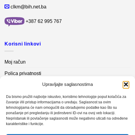
clkm@bih.net.ba
+387 62 995 767
Korisni linkovi
Moj račun
Polica privatnosti
Upravljajte saglasnostima
Akcijski proizvodi
Kontakt info
Da bismo pružili najbolje iskustvo, koristimo tehnologije poput kolačića za
čuvanje i/ili pristup informacijama o uređaju. Saglasnost sa ovim
tehnologijama će nam omogućiti da obrađujemo podatke kao što su
Novosti
ponašanje pri pregledanju ili jedinstveni ID-ovi na ovoj veb lokaciji.
Nepristanak ili povlačenje saglasnosti može negativno uticati na određene
karakteristike i funkcije.
Sistem mjerenja vibracija – TURBO BLOWER