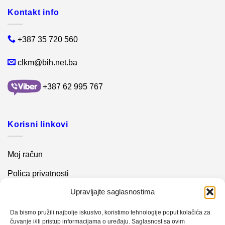
Kontakt info
+387 35 720 560
clkm@bih.net.ba
+387 62 995 767
Korisni linkovi
Moj račun
Polica privatnosti
Upravljajte saglasnostima
Akcijski proizvodi
Kontakt info
Da bismo pružili najbolje iskustvo, koristimo tehnologije poput kolačića za
čuvanje i/ili pristup informacijama o uređaju. Saglasnost sa ovim