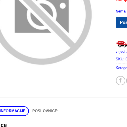
Nema n
Poš
vrijed
SKU:
Katego
INFORMACIJE
POSLOVNICE:
ice