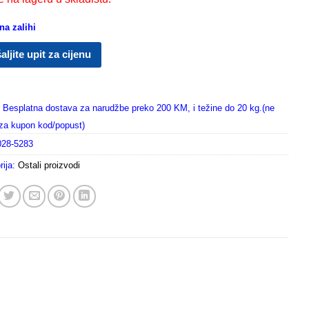
a zalihi
aljite upit za cijenu
Besplatna dostava za narudžbe preko 200 KM, i težine do 20 kg.(ne
i za kupon kod/popust)
028-5283
rija:
Ostali proizvodi