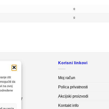
0
0
o
Korisni linkovi
20 560
Moj račun
nje i/ili
omogućiti da
vi na ovoj
Polica privatnosti
net.ba
a određene
Akcijski proizvodi
7 62 995 767
Kontakt info
ešavanja