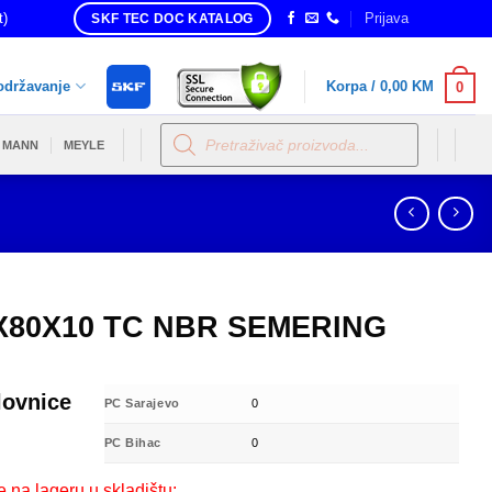
t)
Prijava
SKF TEC DOC KATALOG
održavanje
Korpa /
0,00
KM
0
Products
search
MANN
MEYLE
X80X10 TC NBR SEMERING
lovnice
PC Sarajevo
0
PC Bihac
0
e na lageru u skladištu: