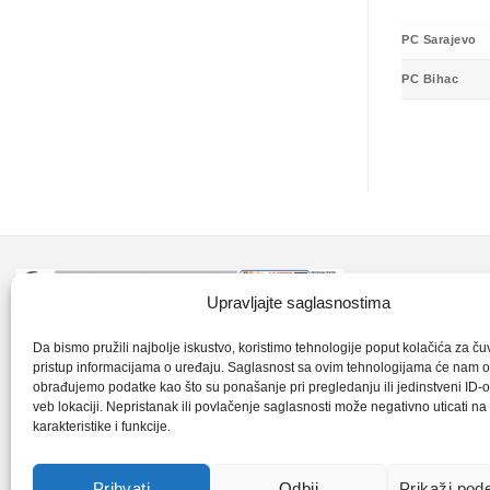
PC Sarajevo
PC Bihac
Kontakt inf
Upravljajte saglasnostima
+387 35 7
CLK-Interpromet d.o.o. posluje u sastavu
Da bismo pružili najbolje iskustvo, koristimo tehnologije poput kolačića za čuva
pristup informacijama o uređaju. Saglasnost sa ovim tehnologijama će nam 
grupe SKF distributera od 1996. godine,
obrađujemo podatke kao što su ponašanje pri pregledanju ili jedinstveni ID-o
clkm@bih.
gdje s ponosom mozemo reci da smo
veb lokaciji. Nepristanak ili povlačenje saglasnosti može negativno uticati n
karakteristike i funkcije.
najveci distributer SKF-a na podrucju
+38
Bosne i Hercegovine,.
Prihvati
Odbij
Prikaži pod