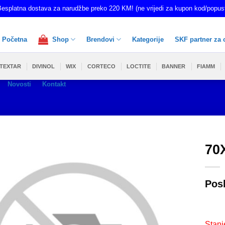
esplatna dostava za narudžbe preko 220 KM! (ne vrijedi za kupon kod/popus
Početna
Shop
Brendovi
Kategorije
SKF partner za 
TEXTAR
DIVINOL
WIX
CORTECO
LOCTITE
BANNER
FIAMM
Novosti
Kontakt
70
Pos
Stanj