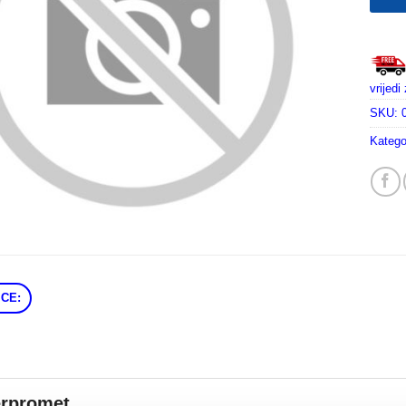
vrijed
SKU:
Katego
CE:
erpromet