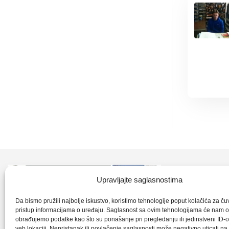
Kontakt inf
Upravljajte saglasnostima
+387 35 7
CLK-Interpromet d.o.o. posluje u sastavu
Da bismo pružili najbolje iskustvo, koristimo tehnologije poput kolačića za čuva
pristup informacijama o uređaju. Saglasnost sa ovim tehnologijama će nam 
grupe SKF distributera od 1996. godine,
obrađujemo podatke kao što su ponašanje pri pregledanju ili jedinstveni ID-o
clkm@bih.
gdje s ponosom mozemo reci da smo
veb lokaciji. Nepristanak ili povlačenje saglasnosti može negativno uticati n