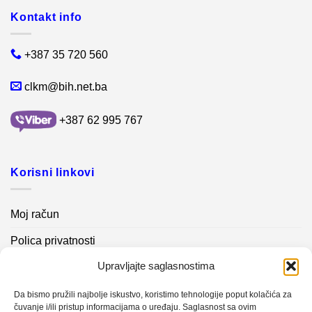
Kontakt info
+387 35 720 560
clkm@bih.net.ba
+387 62 995 767
Korisni linkovi
Moj račun
Polica privatnosti
Upravljajte saglasnostima
Akcijski proizvodi
Kontakt info
Da bismo pružili najbolje iskustvo, koristimo tehnologije poput kolačića za
čuvanje i/ili pristup informacijama o uređaju. Saglasnost sa ovim